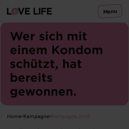
Risiken
Menu
Schutz
Testen
Sexuell übertragbare Infektionen
Wer sich mit
Symptome
einem Kondom
Beratung
schützt, hat
Zum Safer-Sex-Check
bereits
Kampagne
Medien
Publikationen
DE
gewonnen.
Home
Kampagne
Kampagne 2018