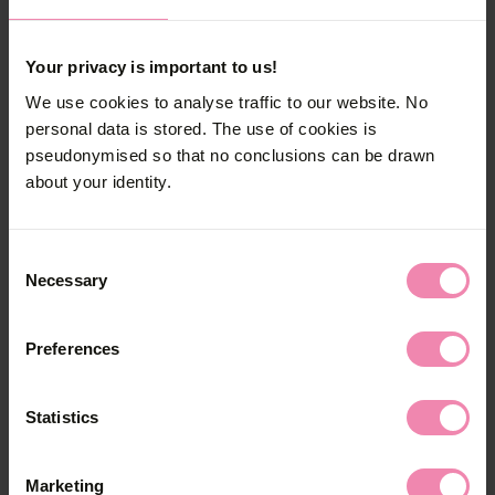
Your privacy is important to us!
Kampagnen Videos
We use cookies to analyse traffic to our website. No
personal data is stored. The use of cookies is
pseudonymised so that no conclusions can be drawn
about your identity.
Consent
Necessary
Selection
Machs mit und gewinne (1)
Machs mit und gewinne (2)
Machs mit und gewinne (3)
3
2
1
/
/
/
3
3
3
Preferences
Statistics
Kampagnen Bilder
Marketing