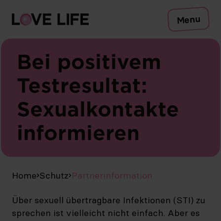
Risiken
Menu
Schutz
Testen
Sexuell übertragbare Infektionen
Bei positivem
Symptome
Testresultat:
Beratung
Sexualkontakte
Zum Safer-Sex-Check
informieren
Kampagne
Medien
Publikationen
DE
Home
Schutz
Partnerinformation
Über sexuell übertragbare Infektionen (STI) zu
sprechen ist vielleicht nicht einfach. Aber es