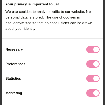
Besteht deine sexuelle Beziehung zu
Your privacy is important to us!
diesen Personen weiter? Dann
We use cookies to analyse traffic to our website. No
müsst ihr euch gleichzeitig
personal data is stored. The use of cookies is
behandeln lassen, um euch nicht
pseudonymised so that no conclusions can be drawn
about your identity.
wiederholt gegenseitig anzustecken.
Wenn du keine Möglichkeit für ein
persönliches Gespräch hast, kannst du
Consent
Necessary
deine sexuellen Kontakte mit unseren
Selection
Textvorschlägen schriftlich informieren.
Wähle dazu deine Sprache und die
Preferences
Infektion, die bei dir festgestellt wurde.
Kopiere dann den Text und füge ihn in
Statistics
deine Nachricht ein.
Marketing
templates.create