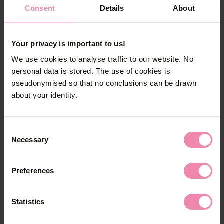
Consent
Details
About
Wie wird Syphilis behandelt?
Your privacy is important to us!
Syphilis wird mit Antibiotika behandelt. Wenn
We use cookies to analyse traffic to our website. No
die Infektion rechtzeitig erkannt wird, ist sie
personal data is stored. The use of cookies is
heilbar.
pseudonymised so that no conclusions can be drawn
about your identity.
Müssen sich Sexpartner und
Sexpartnerinnen auch behandeln
Consent
lassen?
Necessary
Selection
Gemeinsam mit der Ärztin oder dem Arzt muss
Preferences
überlegt werden, von wem die Infektion
stammt und an wen sie bereits weitergegeben
worden sein könnte. Diese Sexpartner und
Statistics
Sexpartnerinnen sollen über die Diagnose