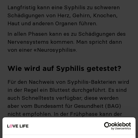
Langfristig kann eine Syphilis zu schweren
Schädigungen von Herz, Gehirn, Knochen,
Haut und anderen Organen führen.
In allen Phasen kann es zu Schädigungen des
Nervensystems kommen. Man spricht dann
von einer «Neurosyphilis».
Wie wird auf Syphilis getestet?
Für den Nachweis von Syphilis-Bakterien wird
in der Regel ein Bluttest durchgeführt. Es sind
auch Schnelltests verfügbar; diese werden
aber vom Bundesamt für Gesundheit (BAG)
nicht empfohlen. In der Frühphase kann der
Erreger auch mittels Abstrich aus der
Verletzung der Schleimhaut nachgewiesen
werden.