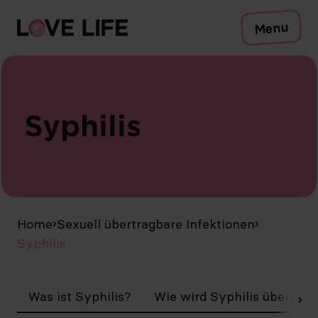
Risiken
Menu
Schutz
Testen
Sexuell übertragbare Infektionen
Symptome
Syphilis
Beratung
Zum Safer-Sex-Check
Kampagne
Medien
Publikationen
DE
Home
Sexuell übertragbare Infektionen
Syphilis
Was ist Syphilis?
Wie wird Syphilis übertrag