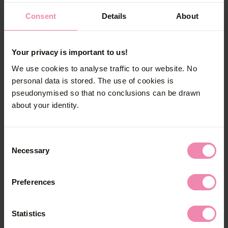
On diagnostique l’hépatite C par une analyse
Consent
Details
About
de sang.
Comment traite-t-on l’hépatite
Your privacy is important to us!
C?
We use cookies to analyse traffic to our website. No
personal data is stored. The use of cookies is
Des médicaments antiviraux permettent de
pseudonymised so that no conclusions can be drawn
traiter l’hépatite C. À l’heure actuelle, ils
about your identity.
éliminent le virus dans plus de 90% des cas. Le
traitement est pris en charge par les caisses-
Consent
maladie.
Necessary
Selection
Mais comme une hépatite C guérie ne confère
pas d’immunité, ces patients sont susceptibles
Preferences
de contracter à nouveau la maladie.
Statistics
Les partenaires doivent-ils