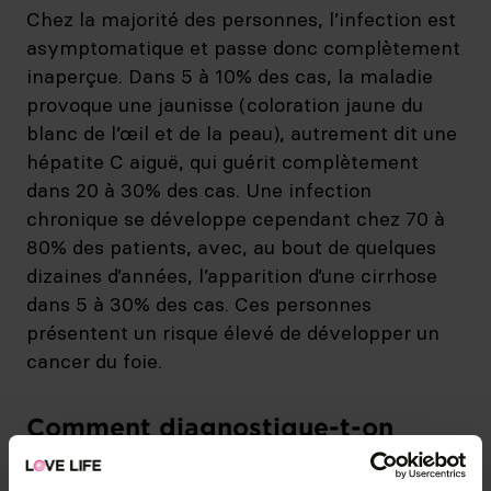
Chez la majorité des personnes, l’infection est
asymptomatique et passe donc complètement
inaperçue. Dans 5 à 10% des cas, la maladie
provoque une jaunisse (coloration jaune du
blanc de l’œil et de la peau), autrement dit une
hépatite C aiguë, qui guérit complètement
dans 20 à 30% des cas. Une infection
chronique se développe cependant chez 70 à
80% des patients, avec, au bout de quelques
dizaines d’années, l’apparition d’une cirrhose
dans 5 à 30% des cas. Ces personnes
présentent un risque élevé de développer un
cancer du foie.
Comment diagnostique-t-on
l’hépatite C?