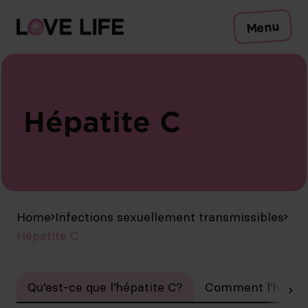
Risques
Menu
Protection
Tests
Infections sexuellement transmissibles
Symptômes
Hépatite C
Conseil
Safer sex check
Campagne
Médias
Publications
FR
Home
Infections sexuellement transmissibles
Hépatite C
Qu’est-ce que l’hépatite C?
Comment l’hépati