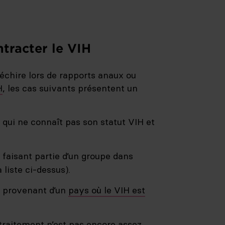
ntracter le VIH
 déchire lors de rapports anaux ou
H
, les cas suivants présentent un
qui ne connaît pas son statut VIH et
faisant partie d’un groupe dans
 liste ci-dessus).
 provenant d’un
pays où le VIH est
 traitement n’est pas encore assez