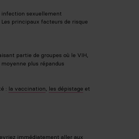
e infection sexuellement
 Les principaux facteurs de risque
isant partie de groupes où le VIH,
en moyenne plus répandus
té :
la vaccination
,
les dépistage
et
devriez immédiatement aller aux