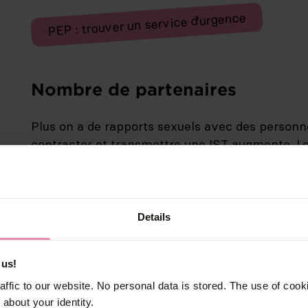
PEP : trouver un service d’urgence
Nombre de partenaires
Plus on a de rapports sexuels avec des personnes
contracter et transmettre une IST augmente. L
propres partenaires est donc tout aussi importa
présentent un risque élevé :
Sexe en groupe
Details
Soirées sexuelles, sex-clubs
Sexe tarifé
 us!
affic to our website. No personal data is stored. The use of coo
about your identity.