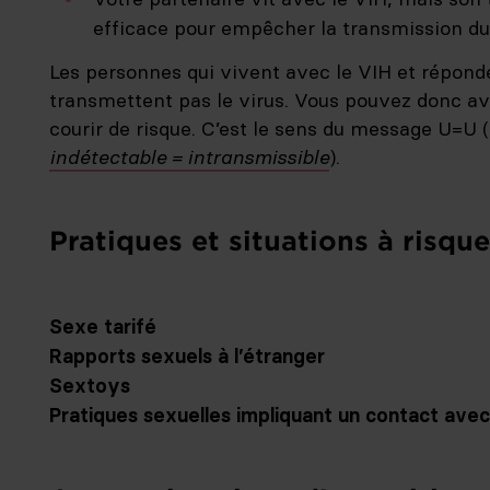
efficace pour empêcher la transmission du 
Les personnes qui vivent avec le VIH et réponde
transmettent pas le virus. Vous pouvez donc av
courir de risque. C’est le sens du message U=U (
indétectable = intransmissible
).
Pratiques et situations à risque
Sexe tarifé
Rapports sexuels à l’étranger
Plus quelqu’un a de partenaires, plus la probabi
Sextoys
une infection est élevée. Le risque de contracte
Le risque de contracter le VIH est plus élevé da
Pratiques sexuelles impliquant un contact avec
augmente avec le nombre de partenaires et de 
L’utilisation de
sextoys
partagés et salis (en par
Risques :
relations tarifées intègrent par ce biais un vas
infections par contact : les agents infectieux
Lorsque les muqueuses entrent en contact avec 