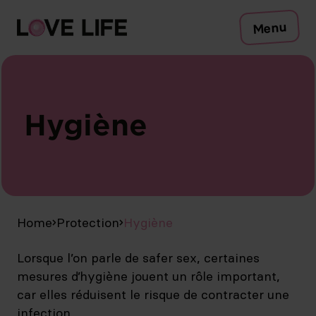
Risques
Menu
Protection
Tests
Infections sexuellement transmissibles
Symptômes
Hygiène
Conseil
Safer sex check
Campagne
Médias
Publications
FR
Home
Protection
Hygiène
Lorsque l’on parle de safer sex, certaines
mesures d’hygiène jouent un rôle important,
car elles réduisent le risque de contracter une
infection.