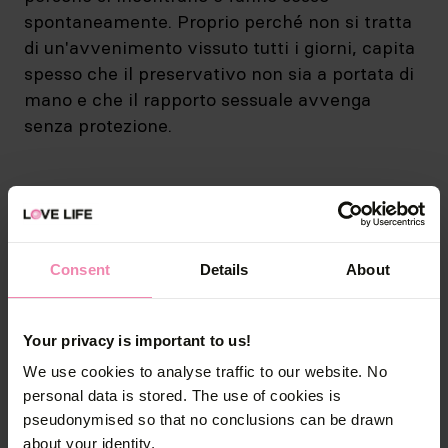
spontaneamente. Proprio perché non si tratta
di un'avvenimento vissuto tutti i giorni, capita
spesso che il preservativo non sia a portata di
mano e che il rapporto sessuale avvenga
senza protezione.
Immagini della campagna
Consent
Details
About
2
1
/
/
2
2
Your privacy is important to us!
We use cookies to analyse traffic to our website. No
personal data is stored. The use of cookies is
Video della campagna
pseudonymised so that no conclusions can be drawn
about your identity.