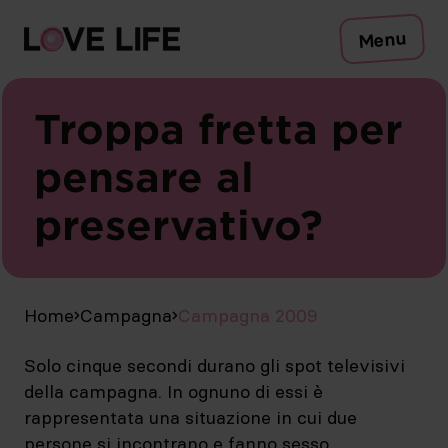
Rischi
Menu
Protezione
Test
Infezioni sessualmente trasmissibili
Troppa fretta per
Sintomi
pensare al
Consulenza
preservativo?
Safer sex check
Campagna
Media
Pubblicazioni
IT
Home
Campagna
Campagna 2009
Solo cinque secondi durano gli spot televisivi
della campagna. In ognuno di essi è
rappresentata una situazione in cui due
persone si incontrano e fanno sesso